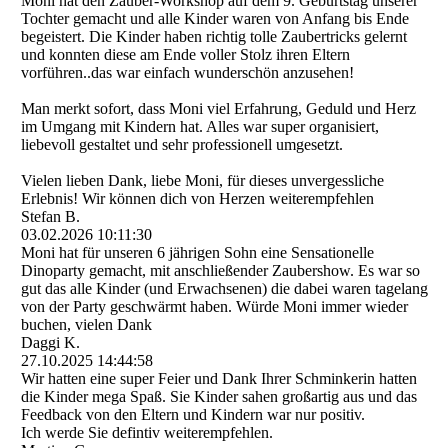
Moni hat den Zauber-Workshop auf dem 9. Geburtstag unserer
Tochter gemacht und alle Kinder waren von Anfang bis Ende
begeistert. Die Kinder haben richtig tolle Zaubertricks gelernt
und konnten diese am Ende voller Stolz ihren Eltern
vorführen..das war einfach wunderschön anzusehen!
Man merkt sofort, dass Moni viel Erfahrung, Geduld und Herz
im Umgang mit Kindern hat. Alles war super organisiert,
liebevoll gestaltet und sehr professionell umgesetzt.
Vielen lieben Dank, liebe Moni, für dieses unvergessliche
Erlebnis! Wir können dich von Herzen weiterempfehlen
Stefan B.
03.02.2026
10:11:30
Moni hat für unseren 6 jährigen Sohn eine Sensationelle
Dinoparty gemacht, mit anschließender Zaubershow. Es war so
gut das alle Kinder (und Erwachsenen) die dabei waren tagelang
von der Party geschwärmt haben. Würde Moni immer wieder
buchen, vielen Dank
Daggi K.
27.10.2025
14:44:58
Wir hatten eine super Feier und Dank Ihrer Schminkerin hatten
die Kinder mega Spaß. Sie Kinder sahen großartig aus und das
Feedback von den Eltern und Kindern war nur positiv.
Ich werde Sie defintiv weiterempfehlen.