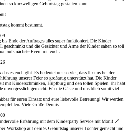
inen so kurzweiligen Geburtstag gestalten kann.
ni!
rtstag kommt bestimmt.
:09
 bis Ende der Auftrages alles super funktioniert. Die Kinder
ll geschminkt und die Gesichter und Arme der Kinder sahen so toll
hon aufs nächste Event mit euch.
:26
 das es euch gibt. Es bedeutet uns so viel, dass ihr uns bei der
führung unserer Feier so großartig unterstützt hat. Die Kinder
Zeit mit Kinderschminken, Hüpfburg und den tollen Spielen- ihr habt
le unvergesslich gemacht. Für die Gäste und uns blieb somit viel
nkbar für euren Einsatz und eure liebevolle Betreuung! Wir werden
rempfehlen. Viele Grüße Dennis
:00
undervolle Erfahrung mit dem Kinderparty Service mit Moni! 🪄
ber-Workshop auf dem 9. Geburtstag unserer Tochter gemacht und