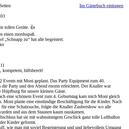
Seiten
Ins Gästebuch eintragen
:03
ie tollen Geräte. 👍
en einen mordsspaß.
l „Schnapp zu“ hat alle begeistert.
der
:11
, kompetent, hilfsbereit!
 2 Events mit Moni geplant. Das Party Equipment zum 40.
s die Party und den Abend enorm erleichtert. Der Knaller war
e Hüpfburg für unsere kleinen Gäste.
nach eine schönem Event zum 4. Geburtstag kam mich Moni gleich
n. Moni plante eine einstündige Beschäftigung für die Kinder. Nach
 für eine Schatzsuche, folgte die Knaller Zaubershow wo alle
t wurden und aus dem Staunen kaum rauskamen.
chluss hat sie mit wahnsinnigem Geschick ganz tolle Luftballon
der Kinder geformt.
buff, wie man mit soviel Begeisterung und und liebevollem Umgang