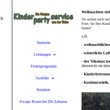
Weihnachten steh
ns
Sie suchen noch nach
Feier, für Ihre Kun
finden!
z.B.
Startseite
-
weihnachtliche
-
winterliche Luf
Leistungen
-
der Nikolaus k
überreicht ein kl
Ferienprogramm
-
Kinderbetreuu
Ausleihe
- Kostümverleih
,
Preisliste
Escape Room bei Dir Zuhause