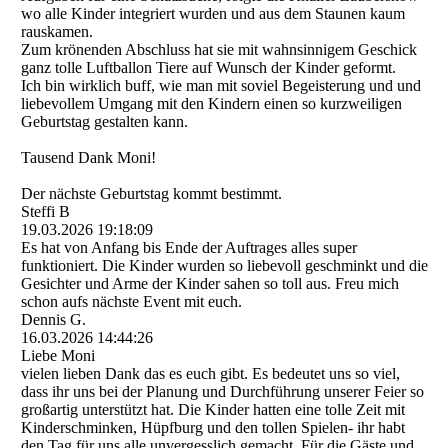
wo alle Kinder integriert wurden und aus dem Staunen kaum
rauskamen.
Zum krönenden Abschluss hat sie mit wahnsinnigem Geschick
ganz tolle Luftballon Tiere auf Wunsch der Kinder geformt.
Ich bin wirklich buff, wie man mit soviel Begeisterung und und
liebevollem Umgang mit den Kindern einen so kurzweiligen
Geburtstag gestalten kann.
Tausend Dank Moni!
Der nächste Geburtstag kommt bestimmt.
Steffi B
19.03.2026
19:18:09
Es hat von Anfang bis Ende der Auftrages alles super
funktioniert. Die Kinder wurden so liebevoll geschminkt und die
Gesichter und Arme der Kinder sahen so toll aus. Freu mich
schon aufs nächste Event mit euch.
Dennis G.
16.03.2026
14:44:26
Liebe Moni
vielen lieben Dank das es euch gibt. Es bedeutet uns so viel,
dass ihr uns bei der Planung und Durchführung unserer Feier so
großartig unterstützt hat. Die Kinder hatten eine tolle Zeit mit
Kinderschminken, Hüpfburg und den tollen Spielen- ihr habt
den Tag für uns alle unvergesslich gemacht. Für die Gäste und