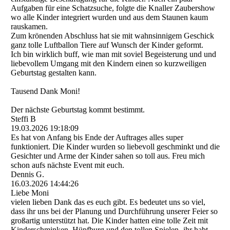
Aufgaben für eine Schatzsuche, folgte die Knaller Zaubershow
wo alle Kinder integriert wurden und aus dem Staunen kaum
rauskamen.
Zum krönenden Abschluss hat sie mit wahnsinnigem Geschick
ganz tolle Luftballon Tiere auf Wunsch der Kinder geformt.
Ich bin wirklich buff, wie man mit soviel Begeisterung und und
liebevollem Umgang mit den Kindern einen so kurzweiligen
Geburtstag gestalten kann.
Tausend Dank Moni!
Der nächste Geburtstag kommt bestimmt.
Steffi B
19.03.2026
19:18:09
Es hat von Anfang bis Ende der Auftrages alles super
funktioniert. Die Kinder wurden so liebevoll geschminkt und die
Gesichter und Arme der Kinder sahen so toll aus. Freu mich
schon aufs nächste Event mit euch.
Dennis G.
16.03.2026
14:44:26
Liebe Moni
vielen lieben Dank das es euch gibt. Es bedeutet uns so viel,
dass ihr uns bei der Planung und Durchführung unserer Feier so
großartig unterstützt hat. Die Kinder hatten eine tolle Zeit mit
Kinderschminken, Hüpfburg und den tollen Spielen- ihr habt